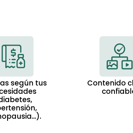
as según tus
Contenido c
cesidades
confiabl
diabetes,
pertensión,
opausia...).