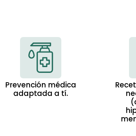
Prevención médica
Recet
adaptada a tí.
ne
(
hi
men